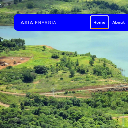
Skip to Main Content
Home
About
Th
Cor
Doc
Occ
Spo
Con