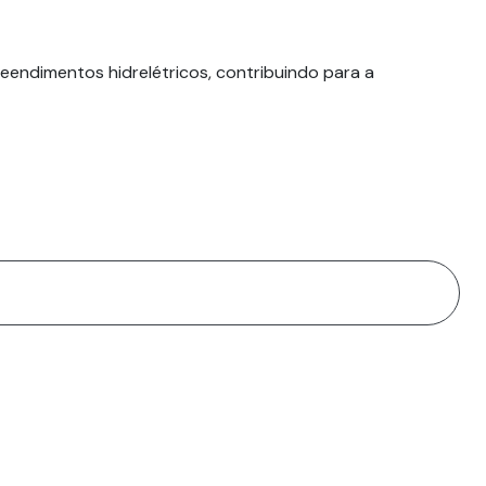
P
ndimentos hidrelétricos, contribuindo para a
As 
ele